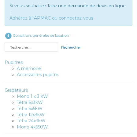
Si vous souhaitez faire une demande de devis en ligne
:
Adhérez à l'APMAC ou connectez-vous
Conditions générales de location
Rechercher
Pupitres
A mémoire
Accessoires pupitre
Gradateurs
Mono 1 x 3 kW
Tétra 6x3kW
Tétra 6x5kW
Tétra 12x3kW
Tétra 24x3kW
Mono 4x650W