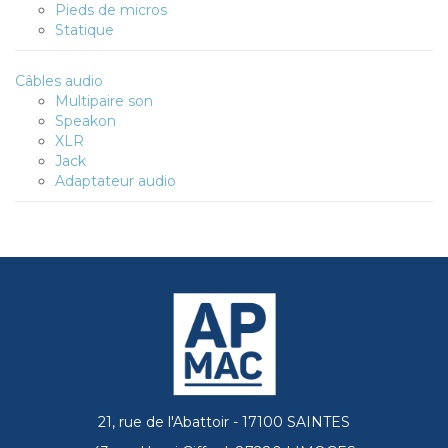
Pieds de micros
Statique
Câbles audio
Multipaire son
Speakon
XLR
Jack
Adaptateur audio
21, rue de l'Abattoir - 17100 SAINTES