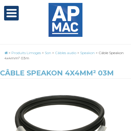
>
Produits Limoges
>
Son
>
Câbles audio
>
Speakon
>
Câble Speakon
4x4mm² 03m
CÂBLE SPEAKON 4X4MM² 03M