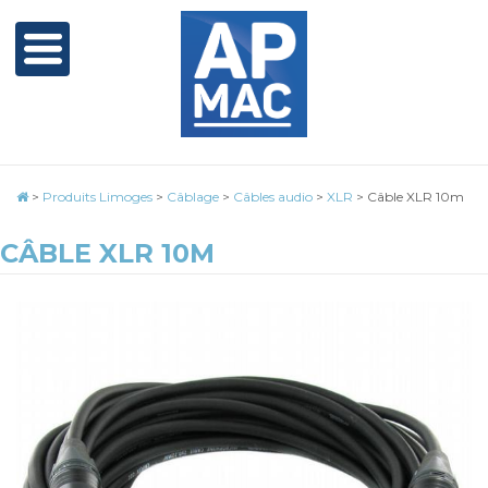
>
Produits Limoges
>
Câblage
>
Câbles audio
>
XLR
>
Câble XLR 10m
CÂBLE XLR 10M