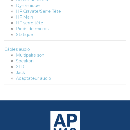
Dynamique
HF Cravate/Serre Tête
HF Main
HF serre tête
Pieds de micros
Statique
Câbles audio
Multipaire son
Speakon
XLR
Jack
Adaptateur audio