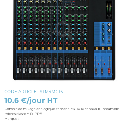
CODE ARTICLE : STM4MG16
10.6 €/jour HT
Console de mixage analogique Yamaha MG16 16 canaux 10 préamplis
micros classe A D-PRE
Marque :