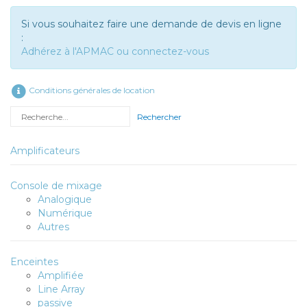
Si vous souhaitez faire une demande de devis en ligne
:
Adhérez à l'APMAC ou connectez-vous
Conditions générales de location
Rechercher
Amplificateurs
Console de mixage
Analogique
Numérique
Autres
Enceintes
Amplifiée
Line Array
passive