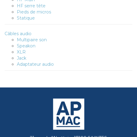
HF serre tête
Pieds de micros
Statique
Câbles audio
Multipaire son
Speakon
XLR
Jack
Adaptateur audio