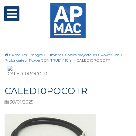
>
Produits Limoges
>
Lumière
>
Câbles projecteurs
>
PowerCon
>
Prolongateur PowerCON TRUE1 / 10m
>
CALED10POCOTR
CALED10POCOTR
30/01/2025