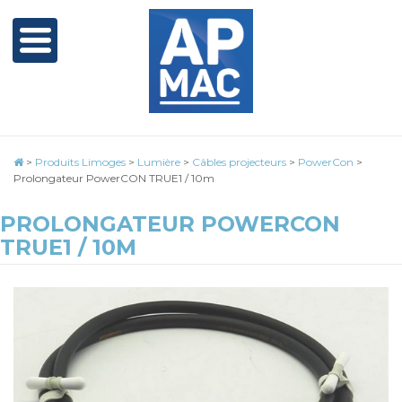
>
Produits Limoges
>
Lumière
>
Câbles projecteurs
>
PowerCon
>
Prolongateur PowerCON TRUE1 / 10m
PROLONGATEUR POWERCON
TRUE1 / 10M