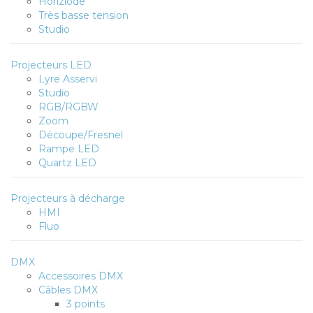
Horiziode
Très basse tension
Studio
Projecteurs LED
Lyre Asservi
Studio
RGB/RGBW
Zoom
Découpe/Fresnel
Rampe LED
Quartz LED
Projecteurs à décharge
HMI
Fluo
DMX
Accessoires DMX
Câbles DMX
3 points