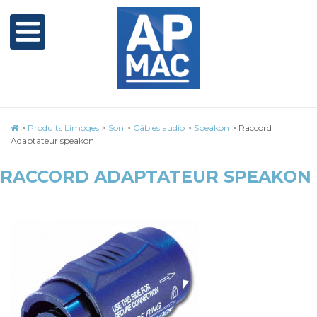
>
Produits Limoges
>
Son
>
Câbles audio
>
Speakon
>
Raccord
Adaptateur speakon
RACCORD ADAPTATEUR SPEAKON