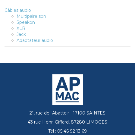
Câbles audio
Multipaire son
Speakon
XLR
Jack
Adaptateur audio
21, rue de l'Abattoir - 17100 SAINTES
43 rue Henri Giffard, 87280 LIMOGES
Tél : 05 46 92 13 69