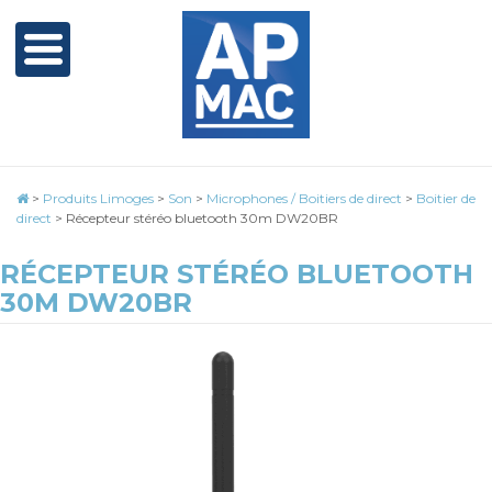
>
Produits Limoges
>
Son
>
Microphones / Boitiers de direct
>
Boitier de
direct
>
Récepteur stéréo bluetooth 30m DW20BR
RÉCEPTEUR STÉRÉO BLUETOOTH
30M DW20BR