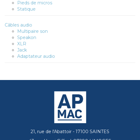
Pieds de micros
Statique
Câbles audio
Multipaire son
Speakon
XLR
Jack
Adaptateur audio
21, rue de l'Abattoir - 17100 SAINTES