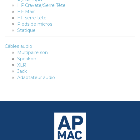
HF Cravate/Serre Tête
HF Main
HF serre tête
Pieds de micros
Statique
Câbles audio
Multipaire son
Speakon
XLR
Jack
Adaptateur audio