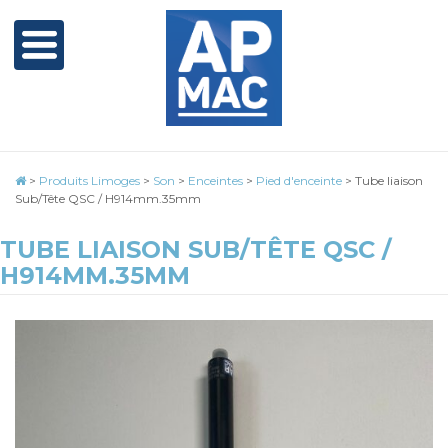
>
Produits Limoges
>
Son
>
Enceintes
>
Pied d'enceinte
>
Tube liaison
Sub/Tête QSC / H914mm.35mm
TUBE LIAISON SUB/TÊTE QSC /
H914MM.35MM