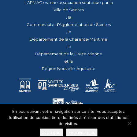
L'APMAC est une association soutenue par la
Ville de Saintes
, la
Communauté d'Agglomération de Saintes
, le
Département de la Charente-Maritime
, le
Département de la Haute-Vienne
et la
Région Nouvelle-Aquitaine
En poursuivant votre navigation sur ce site, vous acceptez
l’utilisation de cookies tiers destinés à réaliser des statistiques
de visites.
J'accepte
En savoir plus
© 2026 - Tous droits réservés - apmac.fr - réalisation :
aggelos.fr