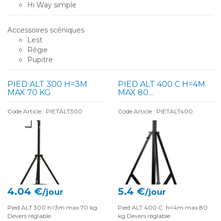
Hi Way simple
Accessoires scéniques
Lest
Régie
Pupitre
PIED ALT 300 H=3M
PIED ALT 400 C H=4M
MAX 70 KG
MAX 80...
Code Article : PIETALT300
Code Article : PIETALT400
4.04 €
5.4 €
/jour
/jour
Pied ALT 300 h=3m max 70 kg
Pied ALT 400 C h=4m max 80
Devers réglable
kg Devers réglable