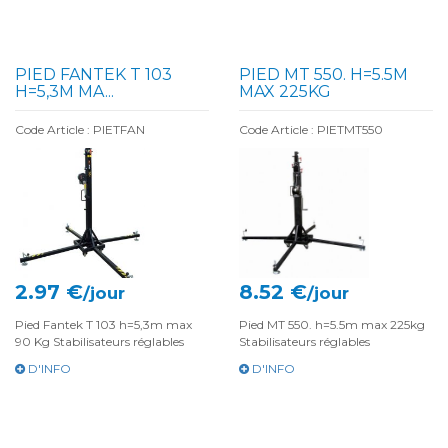
PIED FANTEK T 103
PIED MT 550. H=5.5M
H=5,3M MA...
MAX 225KG
Code Article : PIETFAN
Code Article : PIETMT550
2.97 €
8.52 €
/jour
/jour
Pied Fantek T 103 h=5,3m max
Pied MT 550. h=5.5m max 225kg
90 Kg Stabilisateurs réglables
Stabilisateurs réglables
D'INFO
D'INFO