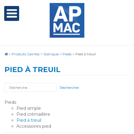
>
Produits Saintes
>
Scénique
>
Pieds
>
Pied à treuil
PIED À TREUIL
Rechercher
Pieds
Pied simple
Pied crémaillère
Pied à treuil
Accessoires pied