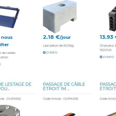
2.18 €
13.93
: nous
/jour
lter
Lest beton de 500Kg
Onduleur 
1600VA
D'INFO
 de cables
D'INFO
tation
O
DE LESTAGE DE
PASSAGE DE CÂBLE
PASSAG
OU...
ÉTROIT 1M ...
ÉTROIT 
icle : OUPAIN2
Code Article : OUPASSE
Code Artic