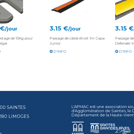
 €
3.15 €
3.15 €
/jour
/jour
estage de 13Kg pour
Passage de câble étroit 1m Capa
Passage de
régie
Junior
Defender M
O
D'INFO
D'INFO
L'APMAC est une association so
17100 SAINTES
d'Agglomération de Saintes
, le
Département de la Haute-Vien
87280 LIMOGES