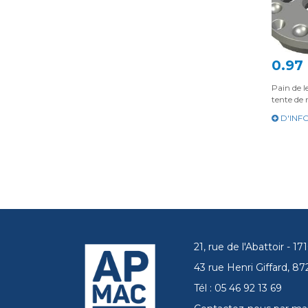
0.97
Pain de l
tente de 
D'INF
21, rue de l'Abattoir - 
43 rue Henri Giffard, 
Tél : 05 46 92 13 69