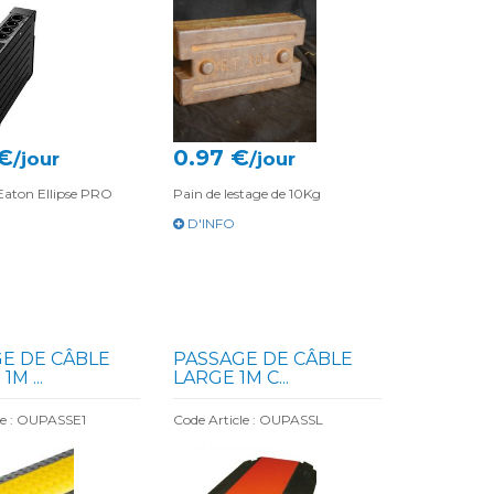
 €
0.97 €
/jour
/jour
Eaton Ellipse PRO
Pain de lestage de 10Kg
D'INFO
E DE CÂBLE
PASSAGE DE CÂBLE
1M ...
LARGE 1M C...
le : OUPASSE1
Code Article : OUPASSL