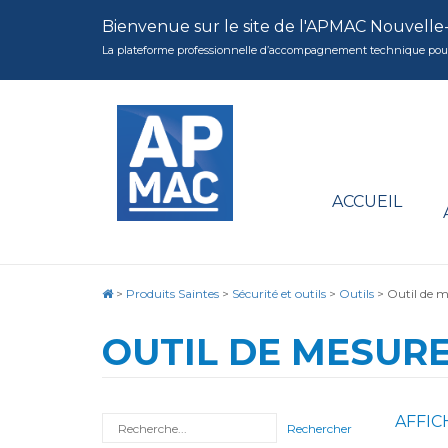
Bienvenue sur le site de l'APMAC Nouvelle
La plateforme professionnelle d’accompagnement technique pour la 
ACCUEIL
>
Produits Saintes
>
Sécurité et outils
>
Outils
>
Outil de 
OUTIL DE MESUR
AFFIC
Rechercher