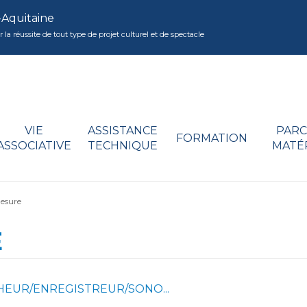
-Aquitaine
réussite de tout type de projet culturel et de spectacle
VIE
ASSISTANCE
PARC
FORMATION
ASSOCIATIVE
TECHNIQUE
MATÉ
mesure
E
HEUR/ENREGISTREUR/SONO...