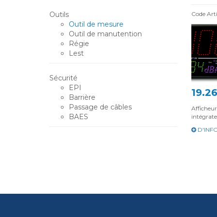
Outils
Code Art
Outil de mesure
Outil de manutention
Régie
Lest
Sécurité
EPI
19.2
Barrière
Passage de câbles
Afficheu
BAES
intégrat
D'INF