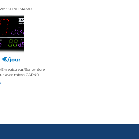
icle : SONOMAMIX
6 €
/jour
r/Enregistreur/Sonomètre
eur avec micro CAP40
O