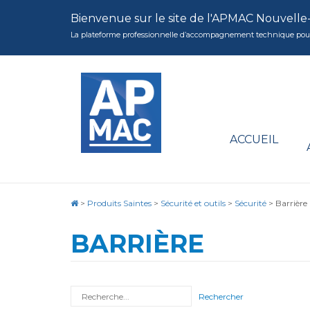
Bienvenue sur le site de l'APMAC Nouvelle
La plateforme professionnelle d’accompagnement technique pour la 
ACCUEIL
>
Produits Saintes
>
Sécurité et outils
>
Sécurité
>
Barrière
BARRIÈRE
Rechercher