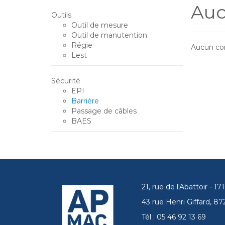
Auc
Outils
Outil de mesure
Outil de manutention
Régie
Aucun con
Lest
Sécurité
EPI
Barrière
Passage de câbles
BAES
21, rue de l'Abattoir - 
43 rue Henri Giffard, 
Tél : 05 46 92 13 69