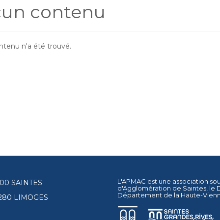
un contenu
tenu n'a été trouvé.
L'APMAC est une association so
17100 SAINTES
d'Agglomération de Saintes
, le
Département de la Haute-Vien
87280 LIMOGES