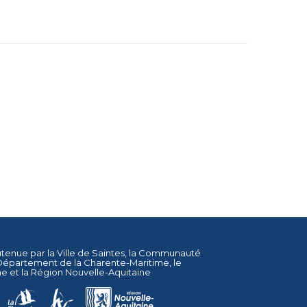
utenue par la
Ville de Saintes
, la
Communauté
Département de la Charente-Maritime
, le
ne
et la
Région Nouvelle-Aquitaine