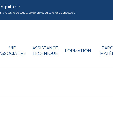
-Aquitaine
réussite de tout type de projet culturel et de spectacle
VIE
ASSISTANCE
PARC
FORMATION
ASSOCIATIVE
TECHNIQUE
MATÉ