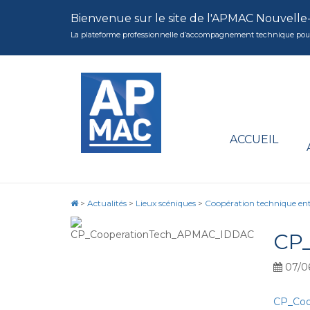
Bienvenue sur le site de l'APMAC Nouvelle
La plateforme professionnelle d’accompagnement technique pour la 
ACCUEIL
>
Actualités
>
Lieux scéniques
>
Coopération technique ent
CP
07/0
CP_Coo