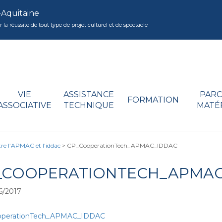
-Aquitaine
réussite de tout type de projet culturel et de spectacle
VIE
ASSISTANCE
PARC
FORMATION
ASSOCIATIVE
TECHNIQUE
MATÉ
re l’APMAC et l’iddac
>
CP_CooperationTech_APMAC_IDDAC
_COOPERATIONTECH_APMAC
6/2017
perationTech_APMAC_IDDAC