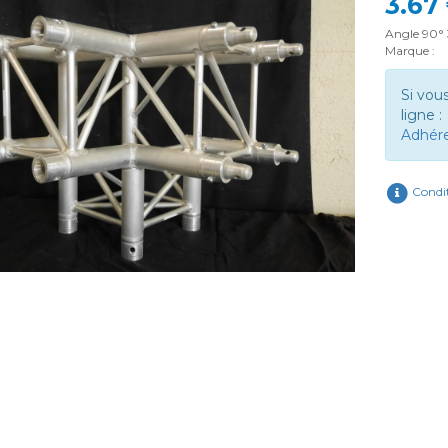
3.67
Angle 90°
Marque :
Si vou
ligne :
Adhér
Condit