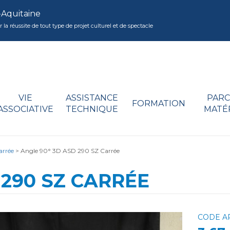
-Aquitaine
réussite de tout type de projet culturel et de spectacle
VIE
ASSISTANCE
PARC
FORMATION
ASSOCIATIVE
TECHNIQUE
MATÉ
arrée
>
Angle 90° 3D ASD 290 SZ Carrée
 290 SZ CARRÉE
CODE AR