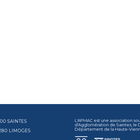
L'APMAC est une association so
17100 SAINTES
d'Agglomération de Saintes
, le
Département de la Haute-Vien
87280 LIMOGES