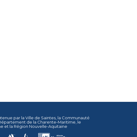
utenue par la
Ville de Saintes
, la
Communauté
Département de la Charente-Maritime
, le
ne
et la
Région Nouvelle-Aquitaine