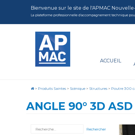
Bienvenue sur le site de l'APMAC Nouvelle
La plateforme professionnelle d’accompagnement technique pour la 
ACCUEIL
>
Produits Saintes
>
Scénique
>
Structures
>
Poutre 300 c
ANGLE 90° 3D ASD
Rechercher