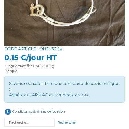
CODE ARTICLE : OUEL300K
0.15 €/jour HT
Elingue plastifiée CMU 300Kg
Marque :
Si vous souhaitez faire une demande de devis en ligne
:
Adhérez à l'APMAC ou connectez-vous
Conditions générales de location
Rechercher