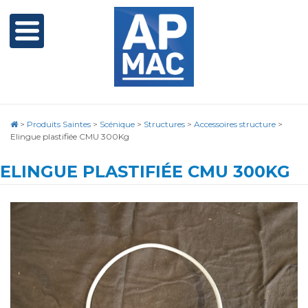
>
Produits Saintes
>
Scénique
>
Structures
>
Accessoires structure
>
Elingue plastifiée CMU 300Kg
ELINGUE PLASTIFIÉE CMU 300KG