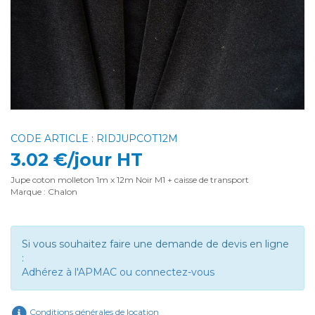
CODE ARTICLE : RIDJUPCOT12M
3.02 €/jour HT
Jupe coton molleton 1m x 12m Noir M1 + caisse de transport
Marque : Chalon
Si vous souhaitez faire une demande de devis en ligne
:
Adhérez à l'APMAC ou connectez-vous
Conditions générales de location