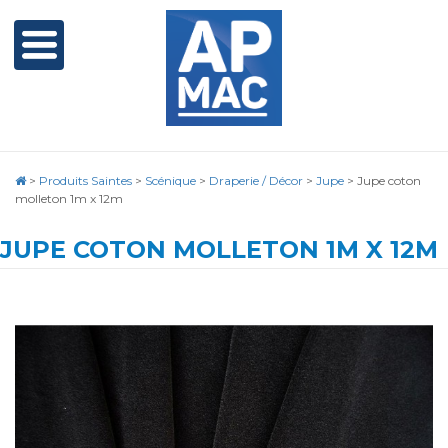
>
Produits Saintes
>
Scénique
>
Draperie / Décor
>
Jupe
>
Jupe coton
molleton 1m x 12m
JUPE COTON MOLLETON 1M X 12M