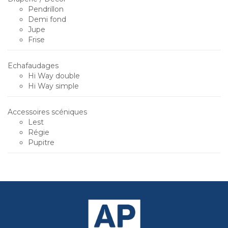
Pendrillon
Demi fond
Jupe
Frise
Echafaudages
Hi Way double
Hi Way simple
Accessoires scéniques
Lest
Régie
Pupitre