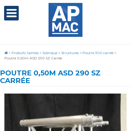
>
Produits Saintes
>
Scénique
>
Structures
>
Poutre 300 carrée
>
Poutre 0,50m ASD 290 SZ Carrée
POUTRE 0,50M ASD 290 SZ
CARRÉE