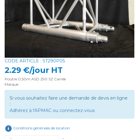
CODE ARTICLE : ST290P05
2.29 €/jour HT
Poutre 0,50m ASD 290 SZ Carrée
Marque :
Si vous souhaitez faire une demande de devis en ligne
:
Adhérez à l'APMAC ou connectez-vous
Conditions générales de location
Rechercher