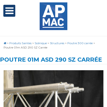
>
Produits Saintes
>
Scénique
>
Structures
>
Poutre 300 carrée
>
Poutre 01m ASD 290 SZ Carrée
POUTRE 01M ASD 290 SZ CARRÉE