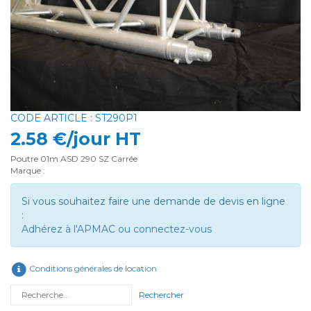
CODE ARTICLE : ST290P1
2.58 €/jour HT
Poutre 01m ASD 290 SZ Carrée
Marque :
Si vous souhaitez faire une demande de devis en ligne
:
Adhérez à l'APMAC ou connectez-vous
Conditions générales de location
Rechercher