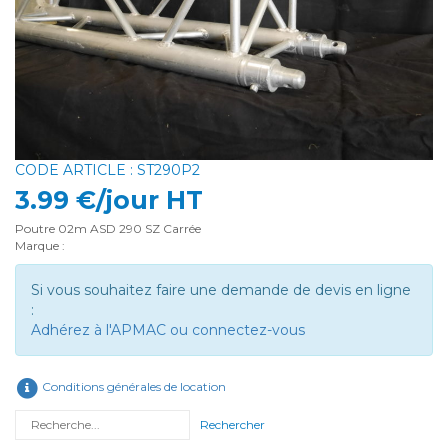
CODE ARTICLE : ST290P2
3.99 €/jour HT
Poutre 02m ASD 290 SZ Carrée
Marque :
Si vous souhaitez faire une demande de devis en ligne
:
Adhérez à l'APMAC ou connectez-vous
Conditions générales de location
Rechercher