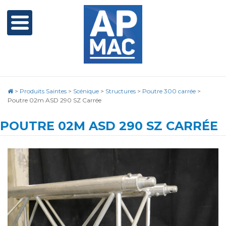
>
Produits Saintes
>
Scénique
>
Structures
>
Poutre 300 carrée
>
Poutre 02m ASD 290 SZ Carrée
POUTRE 02M ASD 290 SZ CARRÉE