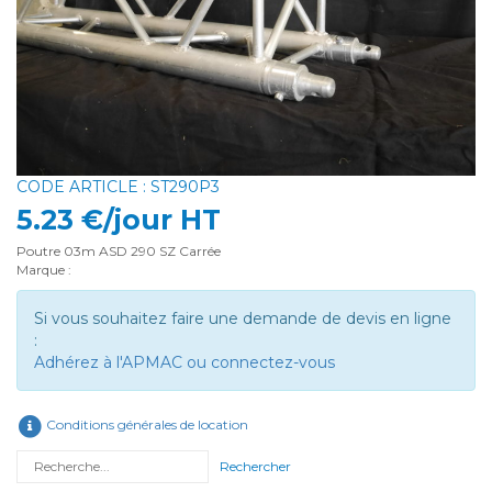
CODE ARTICLE : ST290P3
5.23 €/jour HT
Poutre 03m ASD 290 SZ Carrée
Marque :
Si vous souhaitez faire une demande de devis en ligne
:
Adhérez à l'APMAC ou connectez-vous
Conditions générales de location
Rechercher