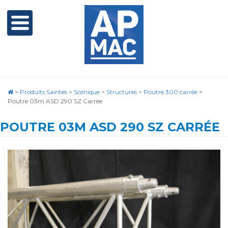
>
Produits Saintes
>
Scénique
>
Structures
>
Poutre 300 carrée
>
Poutre 03m ASD 290 SZ Carrée
POUTRE 03M ASD 290 SZ CARRÉE