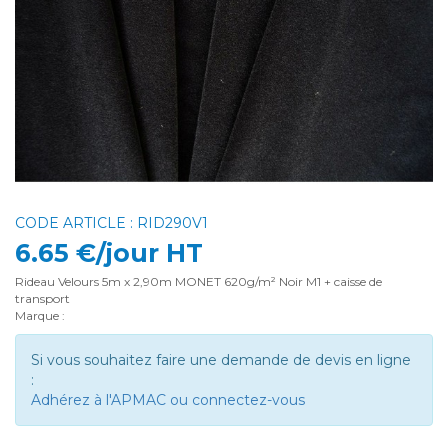
CODE ARTICLE : RID290V1
6.65 €/jour HT
Rideau Velours 5m x 2,90m MONET 620g/m² Noir M1 + caisse de
transport
Marque :
Si vous souhaitez faire une demande de devis en ligne
:
Adhérez à l'APMAC ou connectez-vous