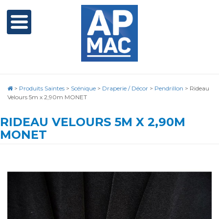
>
Produits Saintes
>
Scénique
>
Draperie / Décor
>
Pendrillon
>
Rideau
Velours 5m x 2,90m MONET
RIDEAU VELOURS 5M X 2,90M
MONET