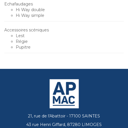
Echafaudages
Hi Way double
Hi Way simple
Accessoires scéniques
Lest
Régie
Pupitre
21, rue de l'Abattoir - 17100 SAINTES
43 rue Henri Giffard, 87280 LIMOGES