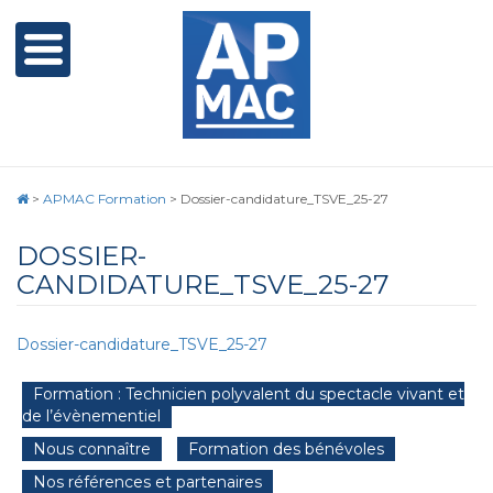
>
APMAC Formation
>
Dossier-candidature_TSVE_25-27
DOSSIER-
CANDIDATURE_TSVE_25-27
Dossier-candidature_TSVE_25-27
Formation : Technicien polyvalent du spectacle vivant et
de l’évènementiel
Nous connaître
Formation des bénévoles
Nos références et partenaires