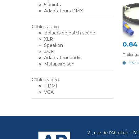
5 points
Adaptateurs DMX
Câbles audio
Boîtiers de patch scène
XLR
0.84
Speakon
Jack
Prolong
Adaptateur audio
D'INF
Multipaire son
Câbles vidéo
HDMI
VGA
21, rue de l'Abattoir - 