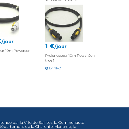
€
/jour
1 €
/jour
eur 10m Powercon
Prolongateur 10m PowerCon
true 1
D'INFO
utenue par la
Ville de Saintes
, la
Communauté
Département de la Charente-Maritime
, le