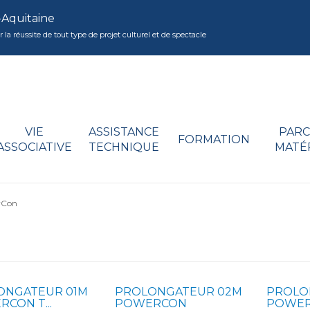
-Aquitaine
réussite de tout type de projet culturel et de spectacle
VIE
ASSISTANCE
PARC
FORMATION
ASSOCIATIVE
TECHNIQUE
MATÉ
rCon
ONGATEUR 01M
PROLONGATEUR 02M
PROLO
CON T...
POWERCON
POWERC