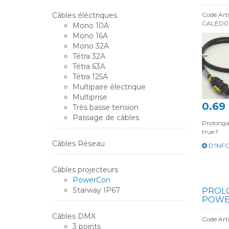
Câbles éléctriques
Code Arti
CALED0
Mono 10A
Mono 16A
Mono 32A
Tétra 32A
Tétra 63A
Tétra 125A
Multipaire électrique
Multiprise
0.69
Très basse tension
Passage de câbles
Prolong
true 1
Câbles Réseau
D'INF
Câbles projecteurs
PowerCon
Starway IP67
PROL
POWE
Câbles DMX
Code Ar
3 points