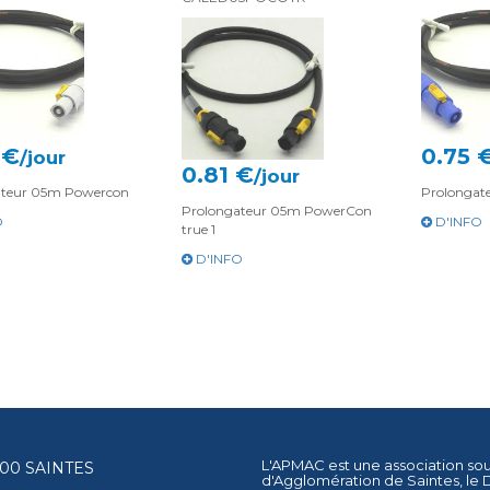
 €
0.75 
/jour
0.81 €
/jour
ateur 05m Powercon
Prolongat
Prolongateur 05m PowerCon
O
D'INFO
true 1
D'INFO
L'APMAC est une association so
17100 SAINTES
d'Agglomération de Saintes
, le