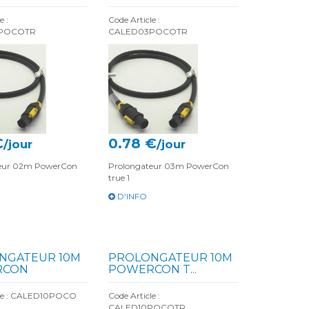
e :
Code Article :
POCOTR
CALED03POCOTR
€
0.78 €
/jour
/jour
teur 02m PowerCon
Prolongateur 03m PowerCon
true 1
D'INFO
NGATEUR 10M
PROLONGATEUR 10M
RCON
POWERCON T...
cle : CALED10POCO
Code Article :
CALED10POCOTR