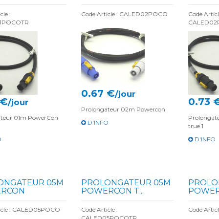
cle :
Code Article : CALED02POCO
Code Articl
1POCOTR
CALED02
0.67 €
/jour
 €
0.73 
/jour
Prolongateur 02m Powercon
ateur 01m PowerCon
Prolonga
D'INFO
true 1
O
D'INFO
ONGATEUR 05M
PROLONGATEUR 05M
PROLO
RCON
POWERCON T...
POWE
ticle : CALED05POCO
Code Article :
Code Arti
CALED05POCOTR