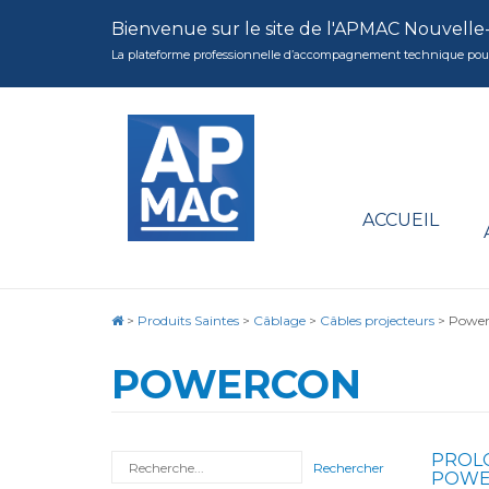
Bienvenue sur le site de l'APMAC Nouvelle
La plateforme professionnelle d’accompagnement technique pour la 
ACCUEIL
>
Produits Saintes
>
Câblage
>
Câbles projecteurs
>
Powe
POWERCON
PROL
Rechercher
POWER