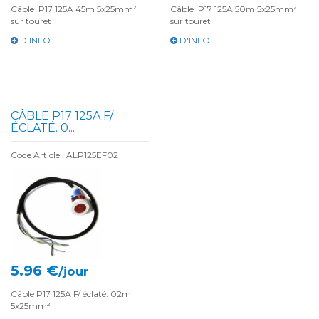
Câble P17 125A 45m 5x25mm²
Câble P17 125A 50m 5x25mm²
sur touret
sur touret
D'INFO
D'INFO
CÂBLE P17 125A F/
ÉCLATÉ. 0...
Code Article : ALP125EF02
5.96 €
/jour
Câble P17 125A F/ éclaté. 02m
5x25mm²