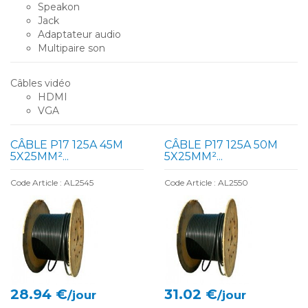
Speakon
Jack
Adaptateur audio
Multipaire son
Câbles vidéo
HDMI
VGA
CÂBLE P17 125A 45M
CÂBLE P17 125A 50M
5X25MM²...
5X25MM²...
Code Article : AL2545
Code Article : AL2550
28.94 €
31.02 €
/jour
/jour