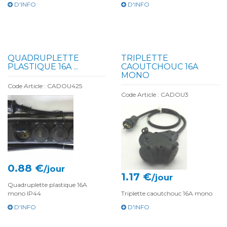
D'INFO
D'INFO
QUADRUPLETTE
TRIPLETTE
PLASTIQUE 16A ...
CAOUTCHOUC 16A
MONO
Code Article : CADOU425
Code Article : CADOU3
0.88 €
/jour
1.17 €
/jour
Quadruplette plastique 16A
mono IP44
Triplette caoutchouc 16A mono
D'INFO
D'INFO