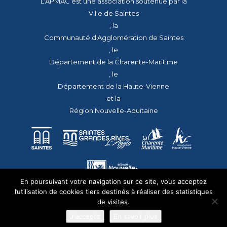
L'APMAC est une association soutenue par la
Ville de Saintes
, la
Communauté d'Agglomération de Saintes
, le
Département de la Charente-Maritime
, le
Département de la Haute-Vienne
et la
Région Nouvelle-Aquitaine
En poursuivant votre navigation sur ce site, vous acceptez
l’utilisation de cookies tiers destinés à réaliser des statistiques
de visites.
J'accepte
En savoir plus
© 2026 - Tous droits réservés - apmac.fr - réalisation :
aggelos.fr