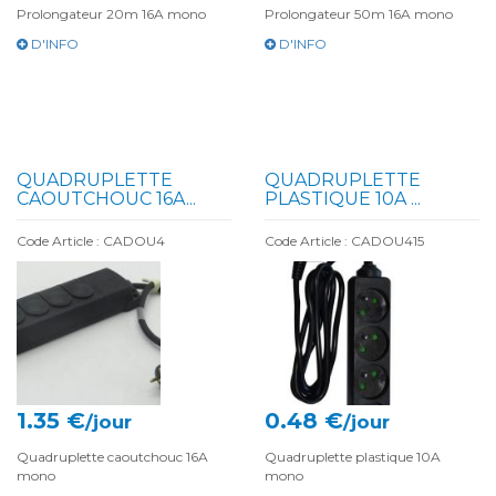
Prolongateur 20m 16A mono
Prolongateur 50m 16A mono
D'INFO
D'INFO
QUADRUPLETTE
QUADRUPLETTE
CAOUTCHOUC 16A...
PLASTIQUE 10A ...
Code Article : CADOU4
Code Article : CADOU415
1.35 €
0.48 €
/jour
/jour
Quadruplette caoutchouc 16A
Quadruplette plastique 10A
mono
mono