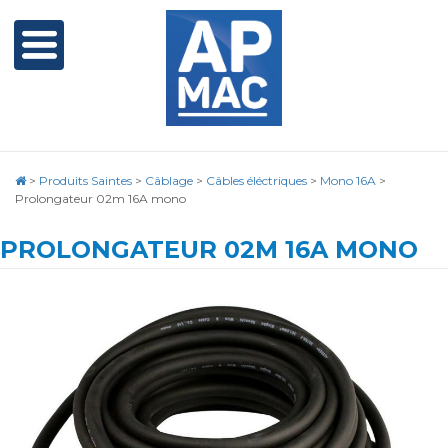
>
Produits Saintes
>
Câblage
>
Câbles éléctriques
>
Mono 16A
>
Prolongateur 02m 16A mono
PROLONGATEUR 02M 16A MONO