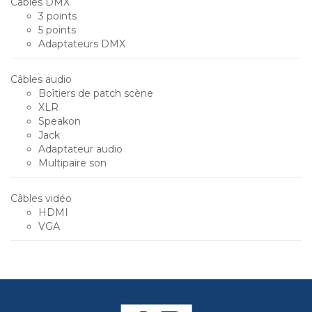
Câbles DMX
3 points
5 points
Adaptateurs DMX
Câbles audio
Boîtiers de patch scène
XLR
Speakon
Jack
Adaptateur audio
Multipaire son
Câbles vidéo
HDMI
VGA