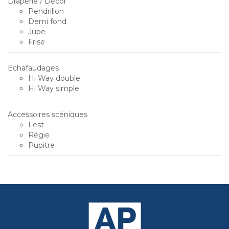
Draperie / Décor
Pendrillon
Demi fond
Jupe
Frise
Echafaudages
Hi Way double
Hi Way simple
Accessoires scéniques
Lest
Régie
Pupitre