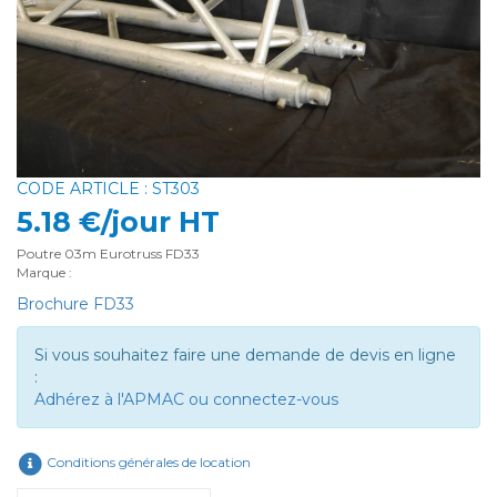
CODE ARTICLE : ST303
5.18 €/jour HT
Poutre 03m Eurotruss FD33
Marque :
Brochure FD33
Si vous souhaitez faire une demande de devis en ligne
:
Adhérez à l'APMAC ou connectez-vous
Conditions générales de location