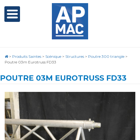
>
Produits Saintes
>
Scénique
>
Structures
>
Poutre 300 triangle
>
Poutre 03m Eurotruss FD33
POUTRE 03M EUROTRUSS FD33