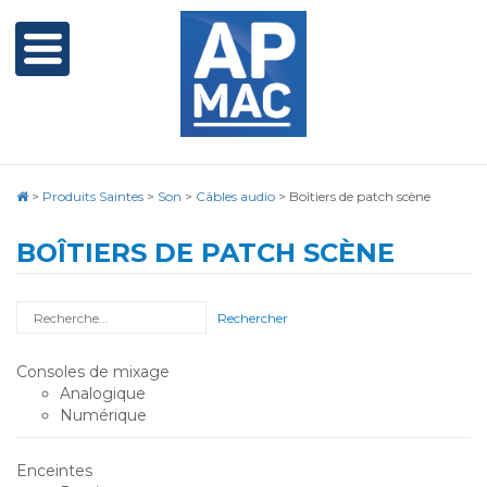
>
Produits Saintes
>
Son
>
Câbles audio
>
Boîtiers de patch scène
BOÎTIERS DE PATCH SCÈNE
Rechercher
Consoles de mixage
Analogique
Numérique
Enceintes