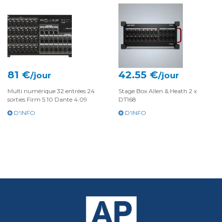
81 €
42.55 €
/jour
/jour
Multi numérique 32 entrées 24
Stage Box Allen & Heath 2 x
sorties Firm 5.10 Dante 4.09
DT168
D'INFO
D'INFO