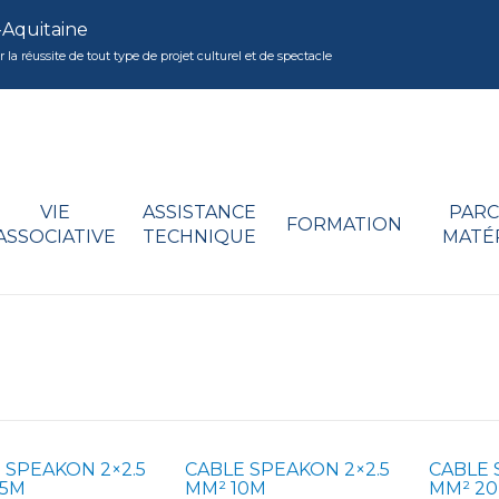
-Aquitaine
réussite de tout type de projet culturel et de spectacle
VIE
ASSISTANCE
PARC
FORMATION
ASSOCIATIVE
TECHNIQUE
MATÉ
 SPEAKON 2×2.5
CABLE SPEAKON 2×2.5
CABLE 
05M
MM² 10M
MM² 2