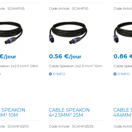
icle : SCAHP05
Code Article : SCAHP10
Code Artic
 €
0.56 €
0.86 
/jour
/jour
peakon 2x2.5 mm² 05m
Cable Speakon 2x2.5 mm² 10m
Cable Spe
O
D'INFO
D'INFO
 SPEAKON
CABLE SPEAKON
CABLE
MM² 10M
4×2.5MM² 25M
4X4MM
icle : SCAHP25/10
Code Article : SCAHP25/25
Code Artic