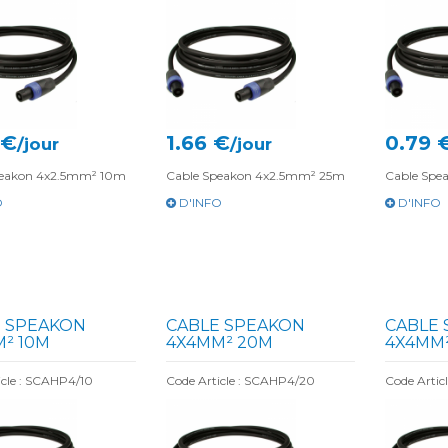
 €
1.66 €
0.79 
/jour
/jour
peakon 4x2.5mm² 10m
Cable Speakon 4x2.5mm² 25m
Cable Sp
O
D'INFO
D'INFO
 SPEAKON
CABLE SPEAKON
CABLE
² 10M
4X4MM² 20M
4X4MM
icle : SCAHP4/10
Code Article : SCAHP4/20
Code Artic