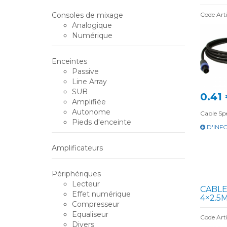
Consoles de mixage
Code Art
Analogique
Numérique
Enceintes
Passive
Line Array
SUB
0.41
Amplifiée
Autonome
Cable S
Pieds d'enceinte
D'INF
Amplificateurs
Périphériques
Lecteur
CABLE
Effet numérique
4×2.5
Compresseur
Equaliseur
Code Art
Divers