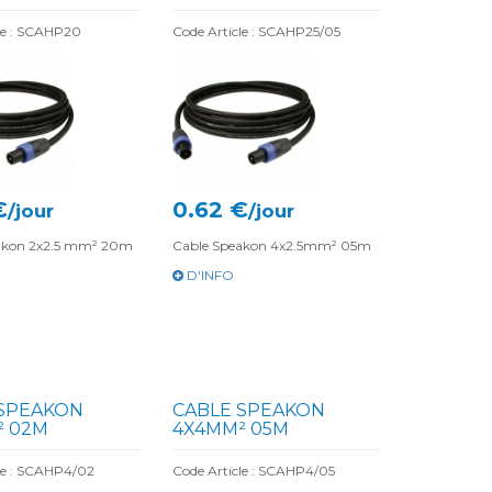
le : SCAHP20
Code Article : SCAHP25/05
€
0.62 €
/jour
/jour
akon 2x2.5 mm² 20m
Cable Speakon 4x2.5mm² 05m
D'INFO
 SPEAKON
CABLE SPEAKON
² 02M
4X4MM² 05M
le : SCAHP4/02
Code Article : SCAHP4/05