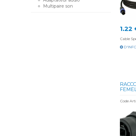
Adaptateur audio
Multipaire son
1.22 
Cable S
D'INF
RACC
FEMEL
Code Art