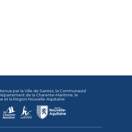
utenue par la
Ville de Saintes
, la
Communauté
Département de la Charente-Maritime
, le
ne
et la
Région Nouvelle-Aquitaine