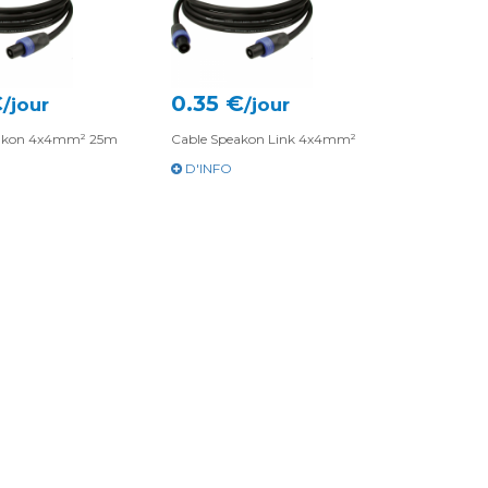
€
0.35 €
/jour
/jour
eakon 4x4mm² 25m
Cable Speakon Link 4x4mm²
D'INFO