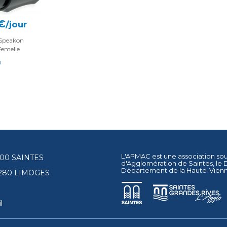
€
/jour
Speakon
Femelle
O
L'APMAC est une association so
17100 SAINTES
d'Agglomération de Saintes
, le
Département de la Haute-Vien
87280 LIMOGES
l