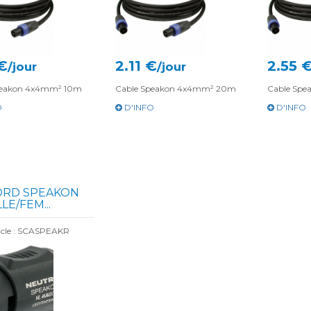
€
2.11 €
2.55 
/jour
/jour
peakon 4x4mm² 10m
Cable Speakon 4x4mm² 20m
Cable Sp
O
D'INFO
D'INFO
ORD SPEAKON
LE/FEM...
icle : SCASPEAKR