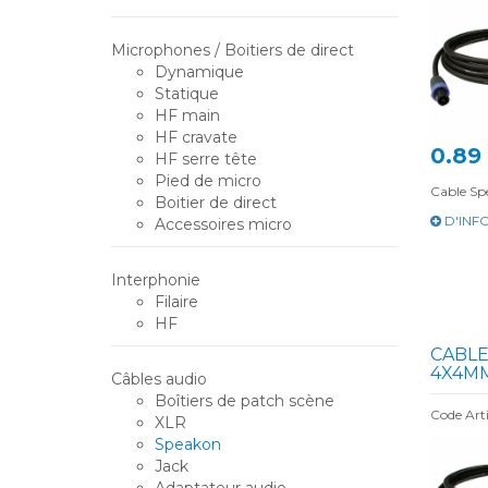
Microphones / Boitiers de direct
Dynamique
Statique
HF main
HF cravate
0.89
HF serre tête
Pied de micro
Cable S
Boitier de direct
D'INF
Accessoires micro
Interphonie
Filaire
HF
CABLE
4X4MM
Câbles audio
Boîtiers de patch scène
Code Art
XLR
Speakon
Jack