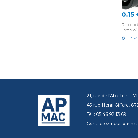
0.15 
Raccord 
Femelle/
D'INF
21, rue de l'Abattoir - 
43 rue Henri Giffard, 
Tél : 05 46 92 13 69
Contactez-nous par mai