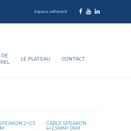
Espace adhérent
 DE
LE PLATEAU
CONTACT
RIEL
SPEAKON 2×2.5
CABLE SPEAKON
0M
4×2.5MM² 05M