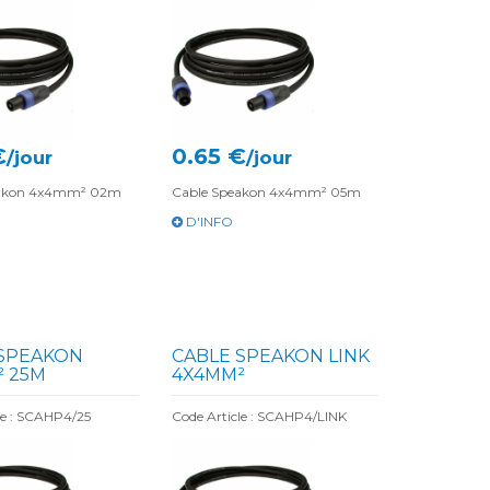
€
0.65 €
/jour
/jour
eakon 4x4mm² 02m
Cable Speakon 4x4mm² 05m
D'INFO
 SPEAKON
CABLE SPEAKON LINK
² 25M
4X4MM²
le : SCAHP4/25
Code Article : SCAHP4/LINK