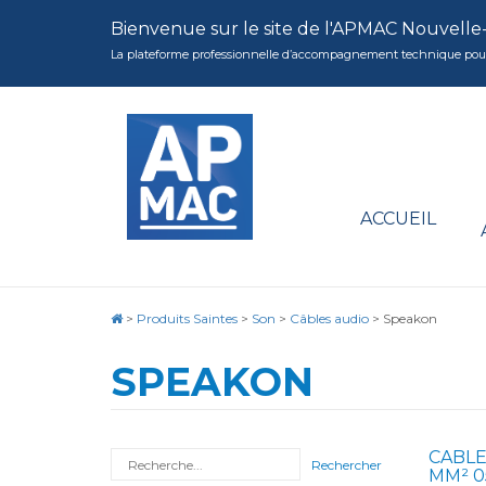
Bienvenue sur le site de l'APMAC Nouvelle
La plateforme professionnelle d’accompagnement technique pour la 
ACCUEIL
>
Produits Saintes
>
Son
>
Câbles audio
>
Speakon
SPEAKON
CABLE
Rechercher
MM² 