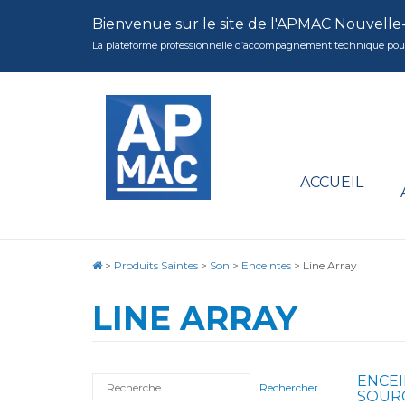
Bienvenue sur le site de l'APMAC Nouvelle
La plateforme professionnelle d’accompagnement technique pour la 
ACCUEIL
>
Produits Saintes
>
Son
>
Enceintes
>
Line Array
LINE ARRAY
ENCEI
Rechercher
SOURC