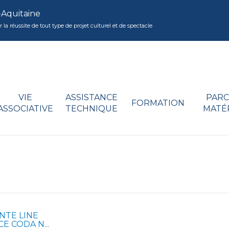
-Aquitaine
réussite de tout type de projet culturel et de spectacle
VIE
ASSISTANCE
PARC
FORMATION
ASSOCIATIVE
TECHNIQUE
MATÉ
NTE LINE
E CODA N...