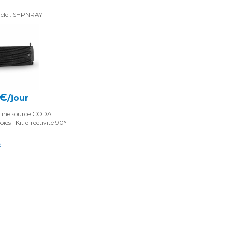
icle : SHPNRAY
 €
/jour
 line source CODA
ies +Kit directivité 90°
O