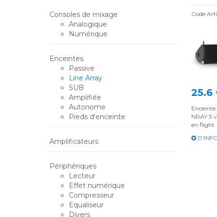
Consoles de mixage
Code Art
Analogique
Numérique
Enceintes
Passive
Line Array
SUB
25.6
Amplifiée
Autonome
Enceinte
Pieds d'enceinte
NRAY 3 vo
en flight
D'INF
Amplificateurs
Périphériques
Lecteur
Effet numérique
Compresseur
Equaliseur
Divers