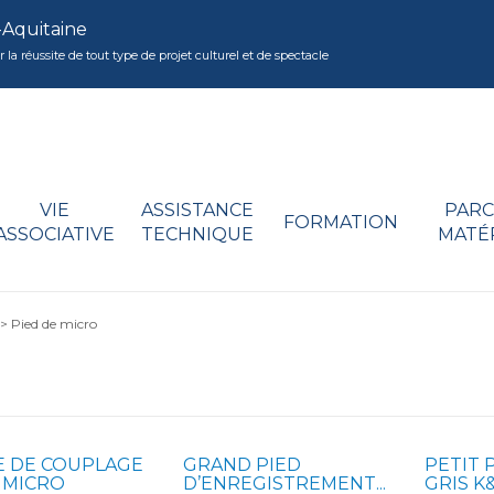
-Aquitaine
réussite de tout type de projet culturel et de spectacle
VIE
ASSISTANCE
PARC
FORMATION
ASSOCIATIVE
TECHNIQUE
MATÉ
>
Pied de micro
E DE COUPLAGE
GRAND PIED
PETIT 
 MICRO
D’ENREGISTREMENT...
GRIS K