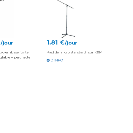
€
1.81 €
/jour
/jour
cro embase fonte
Pied de micro standard noir K&M
glable + perchette
D'INFO