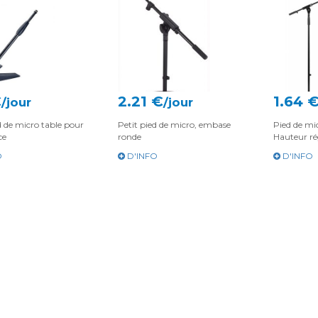
€
2.21 €
1.64 
/jour
/jour
d de micro table pour
Petit pied de micro, embase
Pied de mi
ce
ronde
Hauteur ré
O
D'INFO
D'INFO