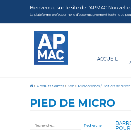
Bienvenue sur le site de l'APMAC Nouvelle
La plateforme professionnelle d’accompagnement technique pour la 
ACCUEIL
>
Produits Saintes
>
Son
>
Microphones / Boitiers de direct
PIED DE MICRO
BARR
Rechercher
POUR