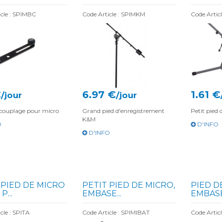
icle : SPIMBC
Code Article : SPIMKM
Code Artic
€
6.97 €
1.61 €
/jour
/jour
 couplage pour micro
Grand pied d'enregistrement
Petit pied
K&M
O
D'INFO
D'INFO
 PIED DE MICRO
PETIT PIED DE MICRO,
PIED D
P...
EMBASE...
EMBAS
cle : SPITA
Code Article : SPIMIBAT
Code Artic