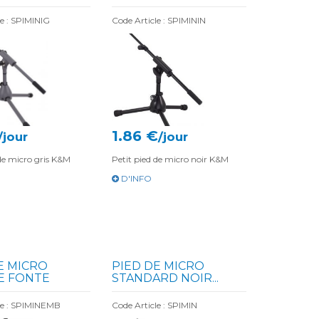
le : SPIMINIG
Code Article : SPIMININ
1.86 €
/jour
/jour
 de micro gris K&M
Petit pied de micro noir K&M
D'INFO
E MICRO
PIED DE MICRO
E FONTE
STANDARD NOIR...
le : SPIMINEMB
Code Article : SPIMIN