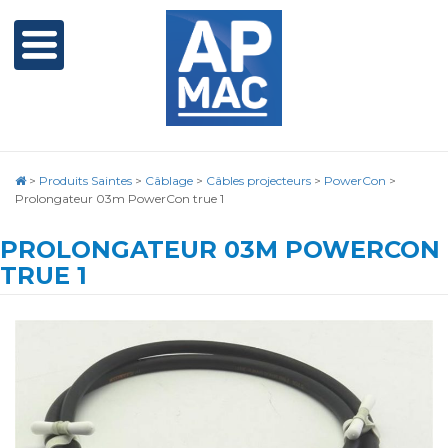
>
Produits Saintes
>
Câblage
>
Câbles projecteurs
>
PowerCon
>
Prolongateur 03m PowerCon true 1
PROLONGATEUR 03M POWERCON
TRUE 1