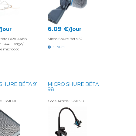
6.09 €
/jour
/jour
e tête DPA 4488 +
Micro Shure Béta 52
r TA4F Beige/
D'INFO
ue microdot
SHURE BÉTA 91
MICRO SHURE BÉTA
98
le : SMB91
Code Article : SMB98