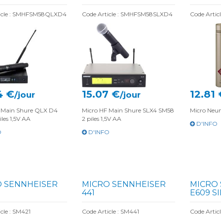
ticle : SMHFSM58QLXD4
Code Article : SMHFSM58SLXD4
Code Artic
4 €
15.07 €
12.81
/jour
/jour
 Main Shure QLX D4
Micro HF Main Shure SLX4 SM58
Micro Neu
les 1,5V AA
2 piles 1,5V AA
D'INFO
O
D'INFO
 SENNHEISER
MICRO SENNHEISER
MICRO
441
E609 S
cle : SM421
Code Article : SM441
Code Artic