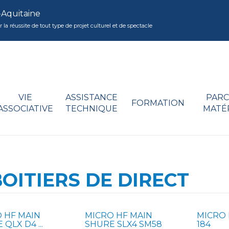
-Aquitaine
réussite de tout type de projet culturel et de spectacle
VIE
ASSISTANCE
PARC
FORMATION
ASSOCIATIVE
TECHNIQUE
MATÉ
OITIERS DE DIRECT
 HF MAIN
MICRO HF MAIN
MICRO
QLX D4 ...
SHURE SLX4 SM58
184