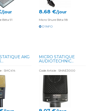
€
8.68 €
/jour
/jour
e Béta 91
Micro Shure Béta 98
D'INFO
STATIQUE AKG
MICRO STATIQUE
...
AUDIOTECHNIC...
le : SMC414
Code Article : SMAE3000
 €
9.07 €