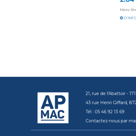
Micro Sh
D'INF
21, rue de l'Abattoir - 
43 rue Henri Giffard, 
Tél : 05 46 92 13 69
Contactez-nous par mai