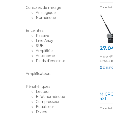
Consoles de mixage
Code Ar
Analogique
Numérique
Enceintes
Passive
Line Array
SUB
27.0
Amplifiée
Autonome
Micro HF
Pieds d'enceinte
SM58 2 pi
D'INF
Amplificateurs
Périphériques
Lecteur
MICRO
Effet numérique
421
Compresseur
Equaliseur
Code Arti
Divers