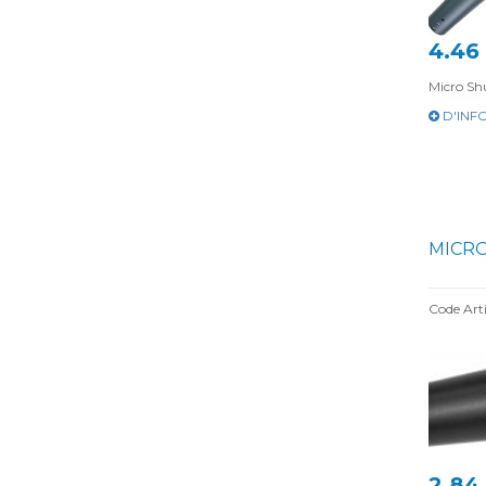
4.46
Micro Sh
D'INF
MICRO
Code Arti
2.84