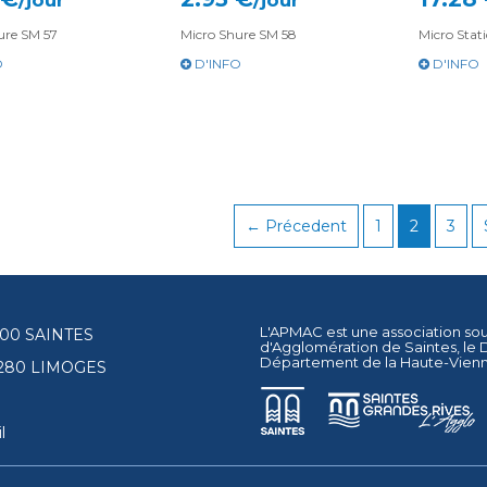
/jour
/jour
ure SM 57
Micro Shure SM 58
Micro Stat
O
D'INFO
D'INFO
← Précedent
1
2
3
L'APMAC est une association so
17100 SAINTES
d'Agglomération de Saintes
, le
Département de la Haute-Vien
87280 LIMOGES
l