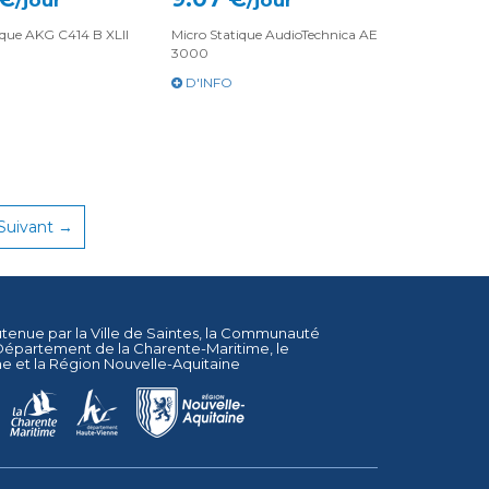
/jour
/jour
ique AKG C414 B XLII
Micro Statique AudioTechnica AE
3000
D'INFO
Suivant →
utenue par la
Ville de Saintes
, la
Communauté
Département de la Charente-Maritime
, le
ne
et la
Région Nouvelle-Aquitaine