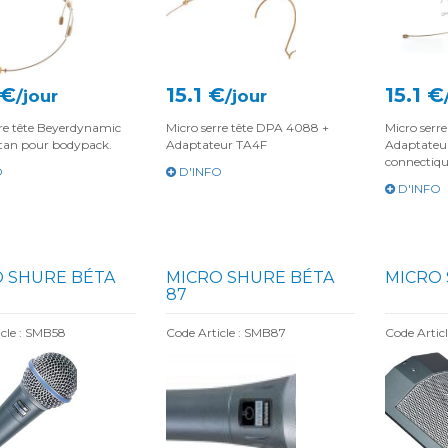
 €
15.1 €
15.1 €
/jour
/jour
rre tête Beyerdynamic
Micro serre tête DPA 4088 +
Micro serr
tan pour bodypack.
Adaptateur TA4F
Adaptateu
connectiq
O
D'INFO
D'INFO
 SHURE BÉTA
MICRO SHURE BÉTA
MICRO 
87
icle : SMB58
Code Article : SMB87
Code Artic