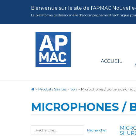
Bienvenue sur le site de l'APMAC Nouvelle
La plateforme professionnelle d’accompagnement technique pour la 
ACCUEIL
>
Produits Saintes
>
Son
>
Microphones / Boitiers de direct
MICROPHONES / B
MICRO
Rechercher
SHURE 