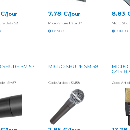
 €
7.78 €
8.83 
/jour
/jour
ure Béta 58
Micro Shure Béta 87
Micro Shur
O
D'INFO
D'INFO
 SHURE SM 57
MICRO SHURE SM 58
MICRO 
C414 B X
cle : SM57
Code Article : SM58
Code Artic
 €
2.95 €
17.28