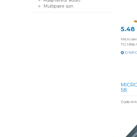
Adaptateur audio
Multipaire son
5.48
Micro se
TG H56c 
D'INF
MICRO
58
Code Art