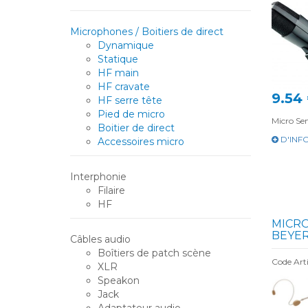
Microphones / Boitiers de direct
Dynamique
Statique
HF main
HF cravate
9.54
HF serre tête
Pied de micro
Micro Se
Boitier de direct
D'INF
Accessoires micro
Interphonie
Filaire
HF
MICRO
BEYER
Câbles audio
Boîtiers de patch scène
Code Art
XLR
Speakon
Jack