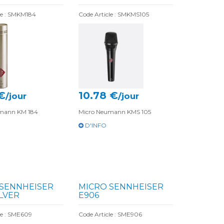
le : SMKM184
Code Article : SMKMS105
 €
10.78 €
/jour
/jour
mann KM 184
Micro Neumann KMS 105
D'INFO
 SENNHEISER
MICRO SENNHEISER
ILVER
E906
le : SME609
Code Article : SME906