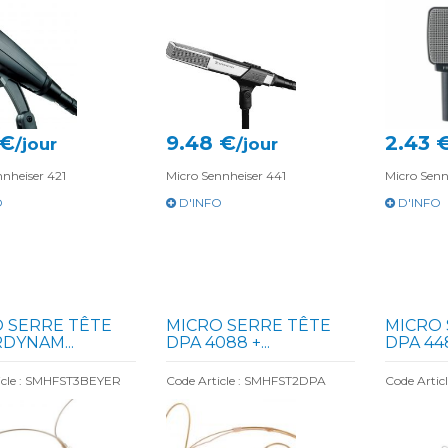
 €
9.48 €
2.43 
/jour
/jour
nnheiser 421
Micro Sennheiser 441
Micro Senn
O
D'INFO
D'INFO
 SERRE TÊTE
MICRO SERRE TÊTE
MICRO 
DYNAM...
DPA 4088 +...
DPA 448
icle : SMHFST3BEYER
Code Article : SMHFST2DPA
Code Arti