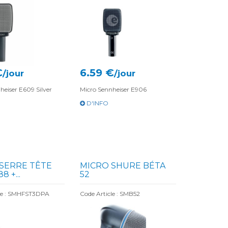
€
6.59 €
/jour
/jour
heiser E609 Silver
Micro Sennheiser E906
D'INFO
SERRE TÊTE
MICRO SHURE BÉTA
8 +...
52
cle : SMHFST3DPA
Code Article : SMB52