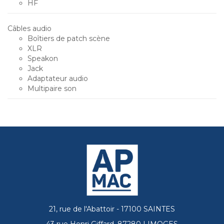
HF
Câbles audio
Boîtiers de patch scène
XLR
Speakon
Jack
Adaptateur audio
Multipaire son
21, rue de l'Abattoir - 17100 SAINTES