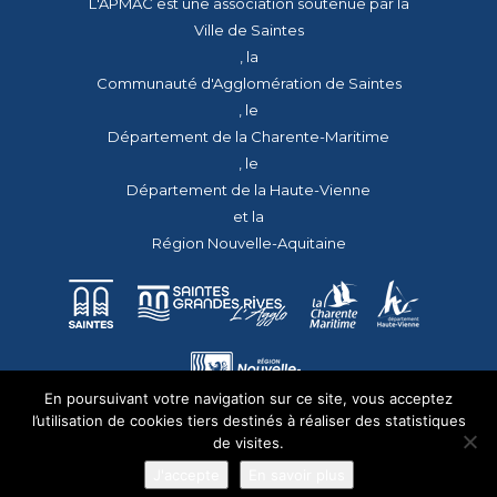
L'APMAC est une association soutenue par la
Ville de Saintes
, la
Communauté d'Agglomération de Saintes
, le
Département de la Charente-Maritime
, le
Département de la Haute-Vienne
et la
Région Nouvelle-Aquitaine
En poursuivant votre navigation sur ce site, vous acceptez
l’utilisation de cookies tiers destinés à réaliser des statistiques
de visites.
J'accepte
En savoir plus
© 2026 - Tous droits réservés - apmac.fr - réalisation :
aggelos.fr