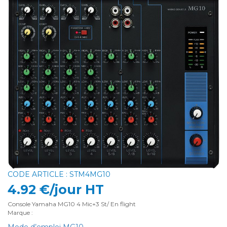
CODE ARTICLE : STM4MG10
4.92 €/jour HT
Console Yamaha MG10 4 Mic+3 St/ En flight
Marque :