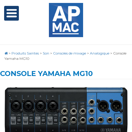
>
Produits Saintes
>
Son
>
Consoles de mixage
>
Analogique
>
Console
Yamaha MG10
CONSOLE YAMAHA MG10