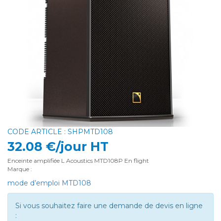
CODE ARTICLE : SHPMTD108
32.08 €/jour HT
Enceinte amplifiée L Acoustics MTD108P En flight
Marque :
mode d’emploi MTD108
Si vous souhaitez faire une demande de devis en ligne
: