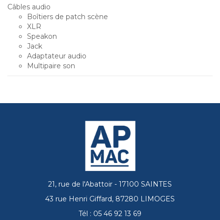
Câbles audio
Boîtiers de patch scène
XLR
Speakon
Jack
Adaptateur audio
Multipaire son
21, rue de l'Abattoir - 17100 SAINTES
43 rue Henri Giffard, 87280 LIMOGES
Tél : 05 46 92 13 69