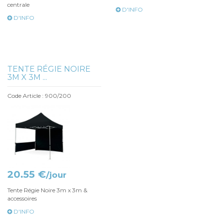
centrale
D'INFO
D'INFO
TENTE RÉGIE NOIRE
3M X 3M ...
Code Article : 900/200
20.55 €
/jour
Tente Régie Noire 3m x 3m &
accessoires
D'INFO