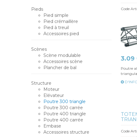
Pieds
Code Arti
Pied simple
Pied crémaillère
Pied à treuil
Accessoires pied
Scènes
Scène modulable
3.09
Accessoires scène
Plancher de bal
Poutre a
triangula
D'INF
Structure
Moteur
Elévateur
Poutre 300 triangle
Poutre 300 carrée
Poutre 400 triangle
TOTE
TRIANG
Poutre 400 carrée
Embase
Code Arti
Accessoires structure