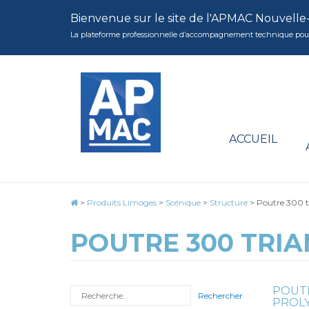
Bienvenue sur le site de l'APMAC Nouvelle
La plateforme professionnelle d’accompagnement technique pour la 
ACCUEIL
>
Produits Limoges
>
Scénique
>
Structure
>
Poutre 300 t
POUTRE 300 TRI
POUT
Rechercher
PROLY