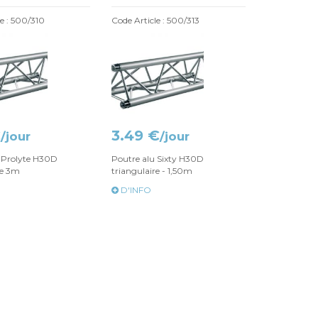
le : 500/310
Code Article : 500/313
€
3.49 €
/jour
/jour
 Prolyte H30D
Poutre alu Sixty H30D
re 3m
triangulaire - 1,50m
D'INFO