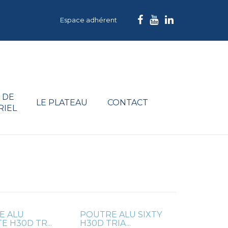
Espace adhérent
 DE
LE PLATEAU
CONTACT
RIEL
E ALU
POUTRE ALU SIXTY
E H30D TR...
H30D TRIA...