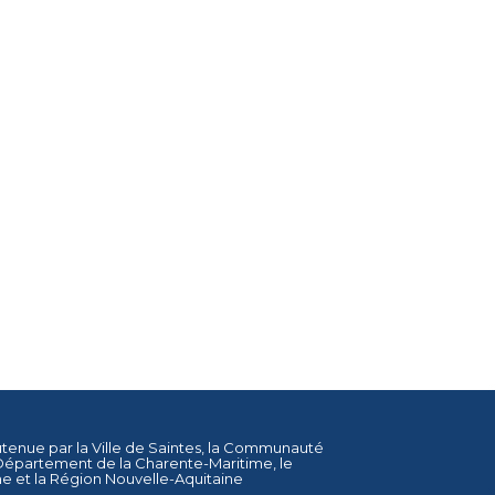
utenue par la
Ville de Saintes
, la
Communauté
Département de la Charente-Maritime
, le
ne
et la
Région Nouvelle-Aquitaine