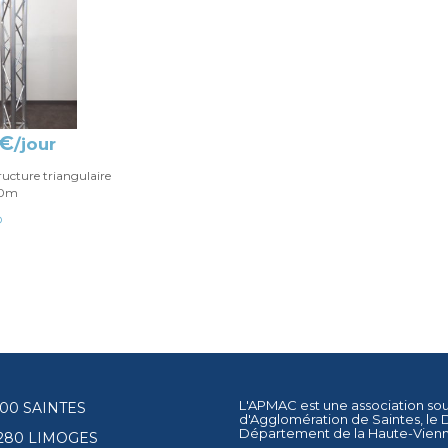
 €
/jour
ucture triangulaire
50m
O
L'APMAC est une association so
17100 SAINTES
d'Agglomération de Saintes
, le
Département de la Haute-Vien
87280 LIMOGES