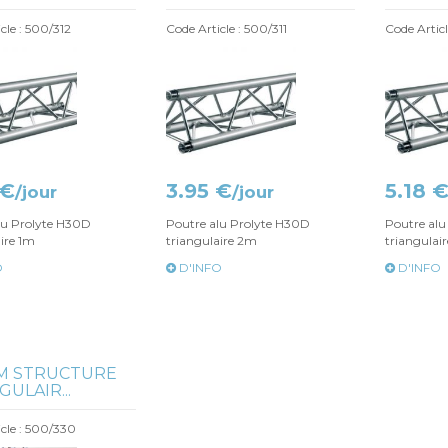
cle : 500/312
Code Article : 500/311
Code Artic
 €
3.95 €
5.18 
/jour
/jour
lu Prolyte H30D
Poutre alu Prolyte H30D
Poutre alu
ire 1m
triangulaire 2m
triangulai
O
D'INFO
D'INFO
M STRUCTURE
ULAIR...
cle : 500/330