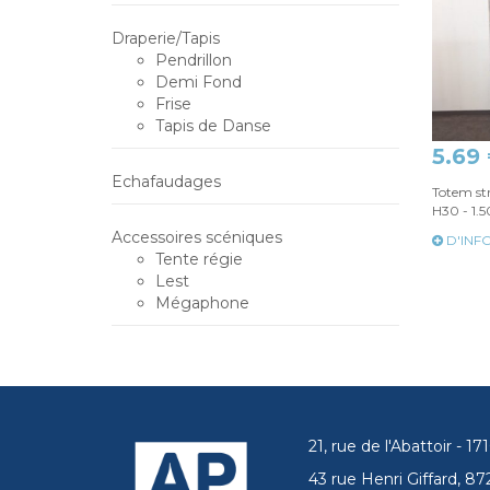
Draperie/Tapis
Pendrillon
Demi Fond
Frise
Tapis de Danse
5.69
Echafaudages
Totem str
H30 - 1.
Accessoires scéniques
D'INF
Tente régie
Lest
Mégaphone
21, rue de l'Abattoir - 
43 rue Henri Giffard, 