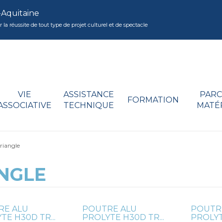
-Aquitaine
réussite de tout type de projet culturel et de spectacle
VIE
ASSISTANCE
PARC
FORMATION
ASSOCIATIVE
TECHNIQUE
MATÉ
riangle
ANGLE
RE ALU
POUTRE ALU
POUTR
TE H30D TR...
PROLYTE H30D TR...
PROLYT