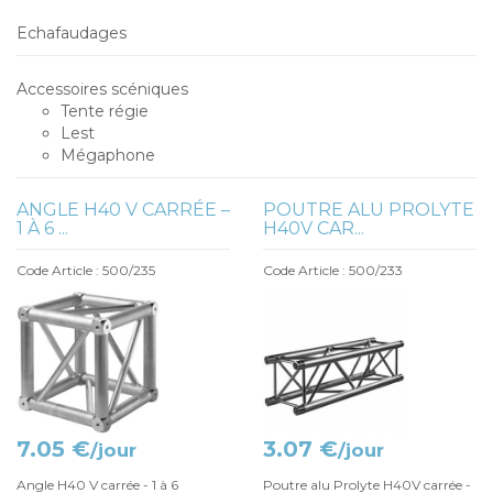
Echafaudages
Accessoires scéniques
Tente régie
Lest
Mégaphone
ANGLE H40 V CARRÉE –
POUTRE ALU PROLYTE
1 À 6 ...
H40V CAR...
Code Article : 500/235
Code Article : 500/233
7.05 €
3.07 €
/jour
/jour
Angle H40 V carrée - 1 à 6
Poutre alu Prolyte H40V carrée -