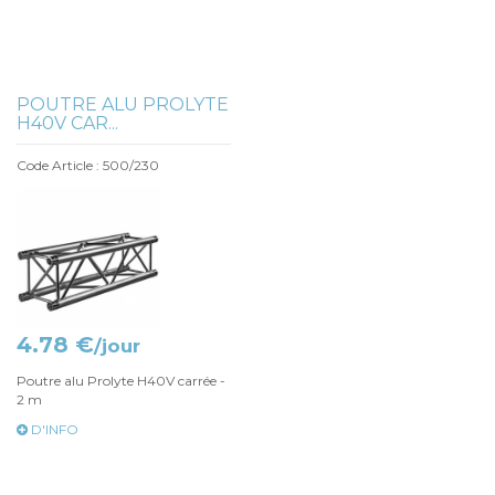
POUTRE ALU PROLYTE
H40V CAR...
Code Article : 500/230
4.78 €
/jour
Poutre alu Prolyte H40V carrée -
2 m
D'INFO