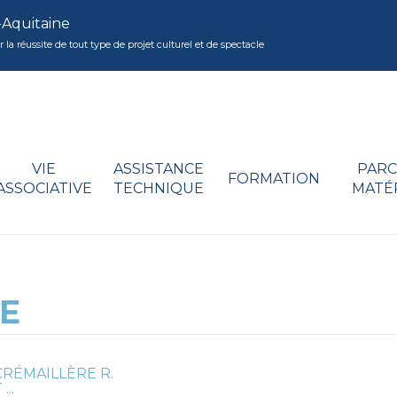
-Aquitaine
réussite de tout type de projet culturel et de spectacle
VIE
ASSISTANCE
PARC
FORMATION
ASSOCIATIVE
TECHNIQUE
MATÉ
E
CRÉMAILLÈRE R.
...