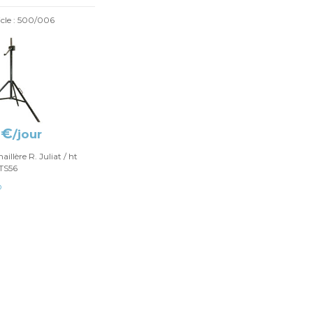
icle : 500/006
 €
/jour
illère R. Juliat / ht
TS56
O