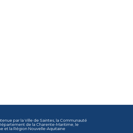
utenue par la
Ville de Saintes
, la
Communauté
Département de la Charente-Maritime
, le
ne
et la
Région Nouvelle-Aquitaine