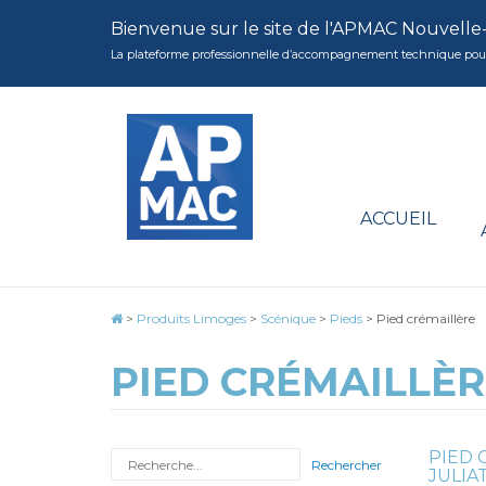
Bienvenue sur le site de l'APMAC Nouvelle
La plateforme professionnelle d’accompagnement technique pour la 
ACCUEIL
>
Produits Limoges
>
Scénique
>
Pieds
>
Pied crémaillère
PIED CRÉMAILLÈR
PIED 
Rechercher
JULIAT 