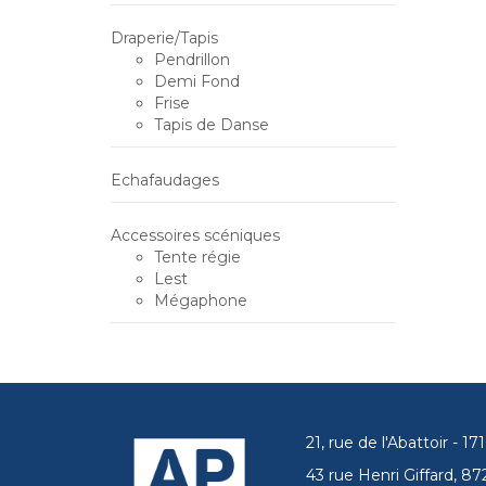
Draperie/Tapis
Pendrillon
Demi Fond
Frise
Tapis de Danse
Echafaudages
Accessoires scéniques
Tente régie
Lest
Mégaphone
21, rue de l'Abattoir - 
43 rue Henri Giffard, 