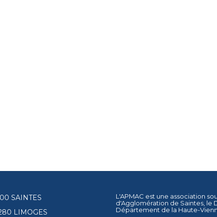
L'APMAC est une association so
17100 SAINTES
d'Agglomération de Saintes
, le
Département de la Haute-Vien
87280 LIMOGES