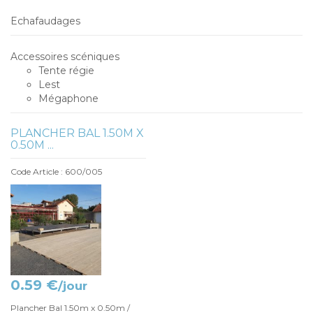
Echafaudages
Accessoires scéniques
Tente régie
Lest
Mégaphone
PLANCHER BAL 1.50M X
0.50M ...
Code Article : 600/005
0.59 €
/jour
Plancher Bal 1.50m x 0.50m /