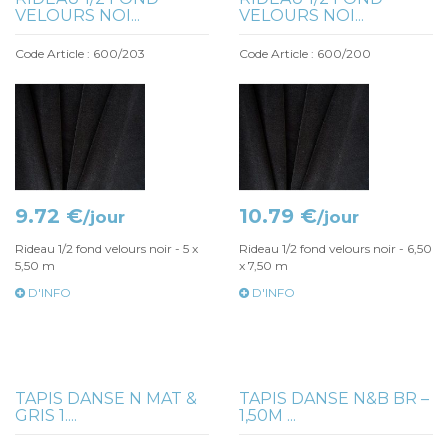
VELOURS NOI...
VELOURS NOI...
Code Article : 600/203
Code Article : 600/200
9.72 €
10.79 €
/jour
/jour
Rideau 1/2 fond velours noir - 5 x
Rideau 1/2 fond velours noir - 6,50
5,50 m
x 7,50 m
D'INFO
D'INFO
TAPIS DANSE N MAT &
TAPIS DANSE N&B BR –
GRIS 1....
1,50M ...