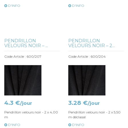
D'INFO
D'INFO
PENDRILLON
PENDRILLON
VELOURS NOIR – ...
VELOURS NOIR – 2...
Code Article : 600/207
Code Article : 600/204
4.3 €
3.28 €
/jour
/jour
Pendrillon velours noir - 2 x 4,00
Pendrillon velours noir - 2 x 5,50
m
m déclassé
D'INFO
D'INFO