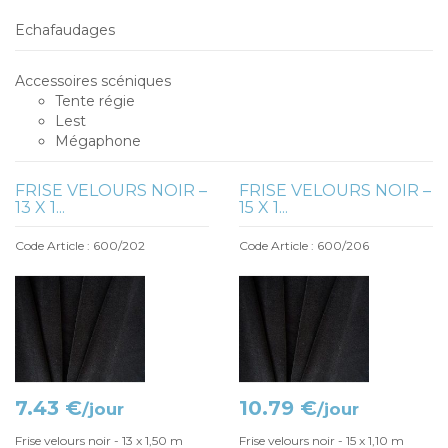
Echafaudages
Accessoires scéniques
Tente régie
Lest
Mégaphone
FRISE VELOURS NOIR –
FRISE VELOURS NOIR –
13 X 1...
15 X 1...
Code Article : 600/202
Code Article : 600/206
7.43 €
10.79 €
/jour
/jour
Frise velours noir - 13 x 1,50 m
Frise velours noir - 15 x 1,10 m