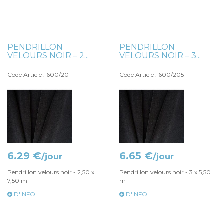
PENDRILLON
PENDRILLON
VELOURS NOIR – 2...
VELOURS NOIR – 3...
Code Article : 600/201
Code Article : 600/205
6.29 €
6.65 €
/jour
/jour
Pendrillon velours noir - 2,50 x
Pendrillon velours noir - 3 x 5,50
7,50 m
m
D'INFO
D'INFO