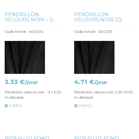
PENDRILLON
PENDRILLON
VELOURS NOIR – 3...
VELOURS NOIR 2,5...
Code Article : 600/212
Code Article : 600/211
3.33 €
4.71 €
/jour
/jour
Pendrillon velours noir - 3 x 5,50
Pendrillon velours noir 2,50 x7,50
m déclassé
m déclassé
D'INFO
D'INFO
RIDEAU 1/2 FOND
RIDEAU 1/2 FOND