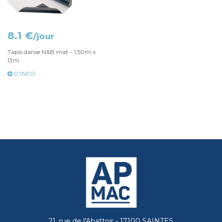
8.1 €
/jour
Tapis danse N&B mat - 1,50m x
13m
D'INFO
21, rue de l'Abattoir - 17100 SAINTES