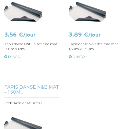
3.56 €
3.89 €
/jour
/jour
Tapis danse N&B DDéclassé mat
Tapis danse N&B déclassé mat-
1.50m x 12m
1,50m x 11.90m
D'INFO
D'INFO
TAPIS DANSE N&B MAT
– 1,50M...
Code Article : 600/220