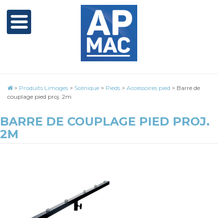
>
Produits Limoges
>
Scénique
>
Pieds
>
Accessoires pied
>
Barre de
couplage pied proj. 2m
BARRE DE COUPLAGE PIED PROJ.
2M