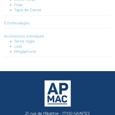
Frise
Tapis de Danse
Echafaudages
Accessoires scéniques
Tente régie
Lest
Mégaphone
21, rue de l'Abattoir - 17100 SAINTES