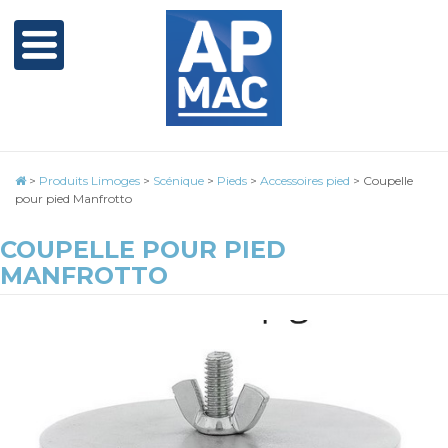
>
Produits Limoges
>
Scénique
>
Pieds
>
Accessoires pied
>
Coupelle
pour pied Manfrotto
COUPELLE POUR PIED
MANFROTTO